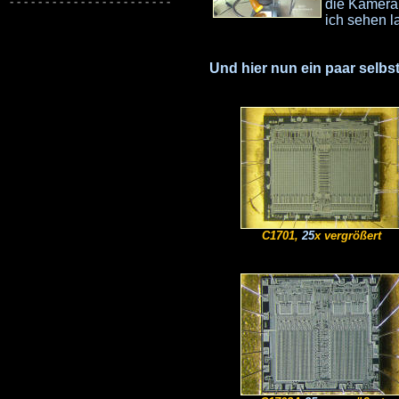
die Kamera 
ich sehen l
Und hier nun ein paar selbs
C1701,
25
x vergrößert