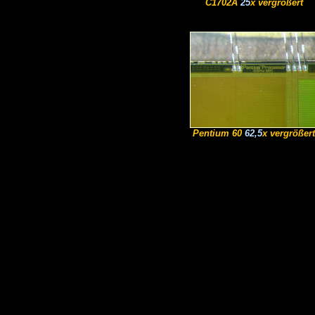
C1702A
25
x vergrößert
Pentium 60
62,5
x vergrößert