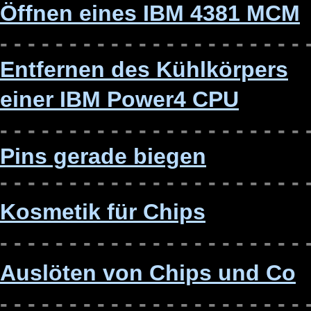
Öffnen eines IBM 4381 MCM
- - - - - - - - - - - - - - - - - - - - - - 
Entfernen des Kühlkörpers
einer IBM Power4 CPU
- - -
- - - - - - - - - - - - - - - - - - - 
Pins gerade biegen
- - -
- - - - - - - - - - - - - - - - - - - 
Kosmetik für
Chips
- - -
- - - - - - - - - - - - - - - - - - - 
Auslöten von Chips und Co
- - -
- - - - - - - - - - - - - - - - - - - 