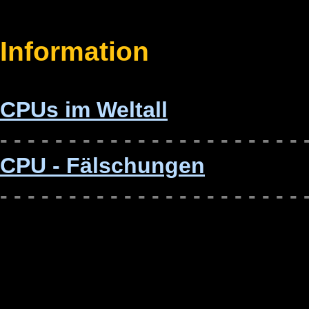
Information
CPUs im Weltall
- - -
- - - - - - - - - - - - - - - - - - - 
CPU - Fälschungen
- - -
- - - - - - - - - - - - - - - - - - - 