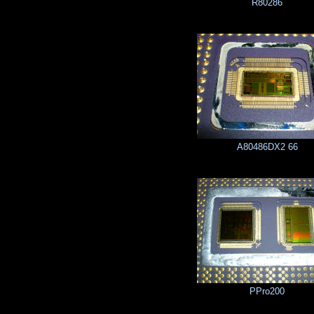
R80286
A80486DX2 66
PPro200