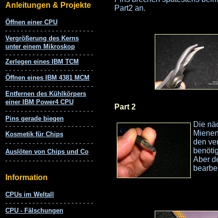
Part2 an.
Part 2
Die näc
Mienen 
den ver
benöti
Aber d
bearbei