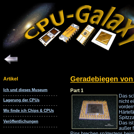
Geradebiegen von
Part 1
Das sc
nicht 
vorder
Härtef
Spitzz
Das ist
außer f
Pins brechen spätestens beim